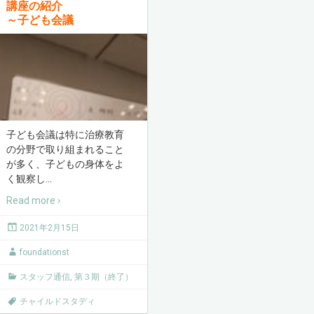
講座の紹介
～子ども会議
子ども会議は特に治療教育
の分野で取り組まれること
が多く、子どもの身体をよ
く観察し
…
Read more ›
2021年2月15日
foundationst
スタッフ通信
,
第３期（終了）
チャイルドスタディ