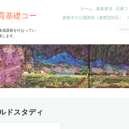
ホーム
募集要項
応募フ
育基礎コー
募集中の公開講座（連携型対応）
養成講座を行なってい
催します。
ルドスタディ