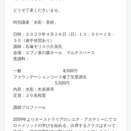
どうぞ了承くださいませ。
特別講座「水彩・美術」
日時：２０２０年４月２６日（日）１３：００〜１６：
３０（途中休憩あり）
講師：石塚モリス小久良氏
会場：エブノ泉の森ホール マルチスペース
受講料：
一般 8,500円
ファウンデーションコース修了生受講生
5,500円
内容：水彩・木炭画等
定員：２０名程度
講師プロフィール
2009年よりオーストラリアのシエナ・アカデミーにてコ
ローメソッドの学びを始める。出席するクラスはすべて